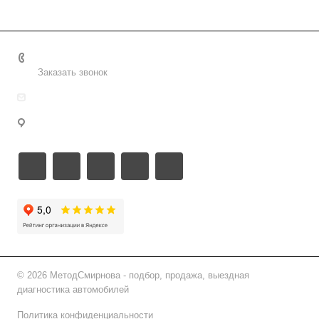
+7 495 156-37-39
Заказать звонок
info@metodsmirnova.ru
г. Москва, ул. Нижегородская 9В
© 2026 МетодСмирнова - подбор, продажа, выездная
диагностика автомобилей
Политика конфиденциальности