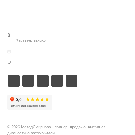
+7 495 156-37-39
Заказать звонок
info@metodsmirnova.ru
г. Москва, ул. Нижегородская 9В
© 2026 МетодСмирнова - подбор, продажа, выездная
диагностика автомобилей