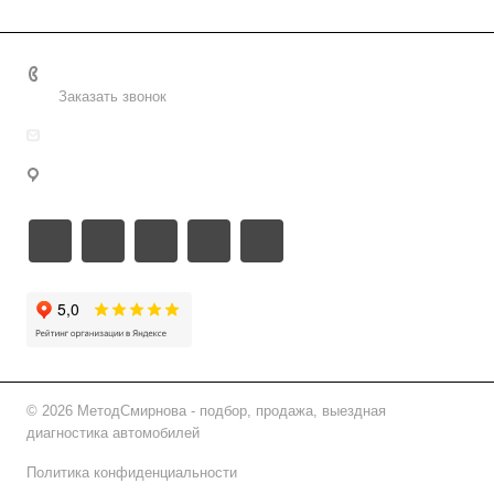
+7 495 156-37-39
Заказать звонок
info@metodsmirnova.ru
г. Москва, ул. Нижегородская 9В
© 2026 МетодСмирнова - подбор, продажа, выездная
диагностика автомобилей
Политика конфиденциальности