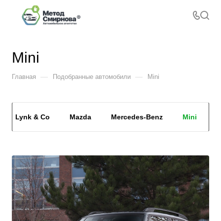
Mini
—
—
Главная
Подобранные автомобили
Mini
Lynk & Co
Mazda
Mercedes-Benz
Mini
M