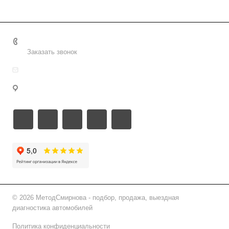
+7 495 156-37-39
Заказать звонок
info@metodsmirnova.ru
г. Москва, ул. Нижегородская 9В
© 2026 МетодСмирнова - подбор, продажа, выездная
диагностика автомобилей
Политика конфиденциальности