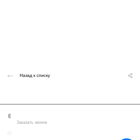
Назад к списку
+7 495 156-37-39
Заказать звонок
info@metodsmirnova.ru