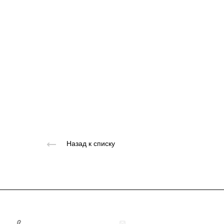
Назад к списку
+7 495 156-37-39
info@metodsmirnova.ru