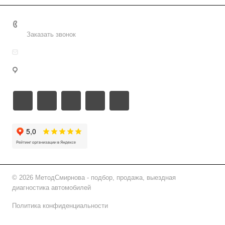
+7 495 156-37-39
Заказать звонок
info@metodsmirnova.ru
г. Москва, ул. Нижегородская 9В
© 2026 МетодСмирнова - подбор, продажа, выездная
диагностика автомобилей
Политика конфиденциальности