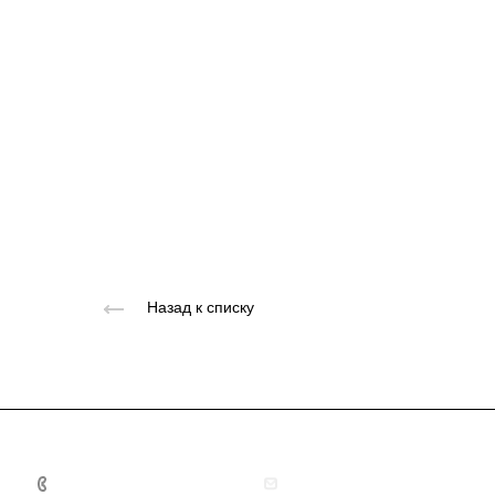
Назад к списку
+7 495 156-37-39
info@metodsmirnova.ru