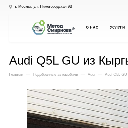
г. Москва, ул. Нижегородская 9В
О НАС
УСЛУГИ
Audi Q5L GU из Кырг
—
—
—
Главная
Подобранные автомобили
Audi
Audi Q5L GU