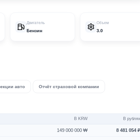
Двигатель
Объем
Бензин
3.0
пекции авто
Отчёт страховой компании
В KRW
В рубля
149 000 000 ₩
8 481 054 