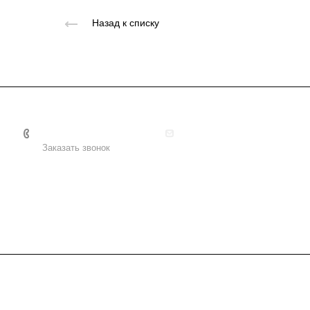
Назад к списку
+7 495 156-37-39
info@metodsmirnova.ru
Заказать звонок