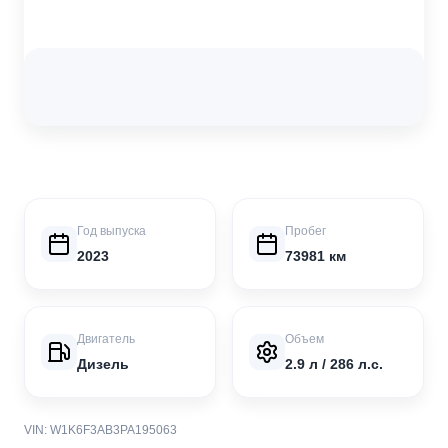
Год выпуска
Пробег
2023
73981 км
Двигатель
Объем
Дизель
2.9 л / 286 л.с.
VIN: W1K6F3AB3PA195063