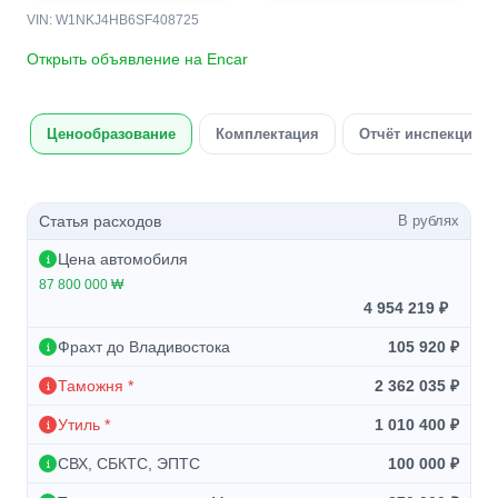
VIN: W1NKJ4HB6SF408725
Открыть объявление на Encar
Ценообразование
Комплектация
Отчёт инспекции а
Статья расходов
В рублях
Цена автомобиля
87 800 000 ₩
4 954 219 ₽
Фрахт до Владивостока
105 920 ₽
Таможня *
2 362 035 ₽
Утиль *
1 010 400 ₽
СВХ, СБКТС, ЭПТС
100 000 ₽