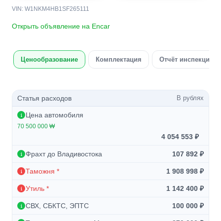
VIN: W1NKM4HB1SF265111
Открыть объявление на Encar
Ценообразование
Комплектация
Отчёт инспекции а
Статья расходов
В рублях
Цена автомобиля
70 500 000 ₩
4 054 553 ₽
Фрахт до Владивостока
107 892 ₽
Таможня *
1 908 998 ₽
Утиль *
1 142 400 ₽
СВХ, СБКТС, ЭПТС
100 000 ₽