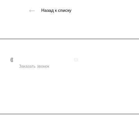
Назад к списку
+7 495 156-37-39
info@metodsmirnova.ru
Заказать звонок