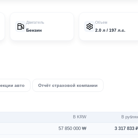
Двигатель
Объем
Бензин
2.0 л / 197 л.с.
пекции авто
Отчёт страховой компании
В KRW
В рубля
57 850 000 ₩
3 317 833 