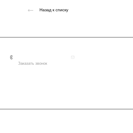
Назад к списку
+7 495 156-37-39
info@metodsmirnova.ru
Заказать звонок