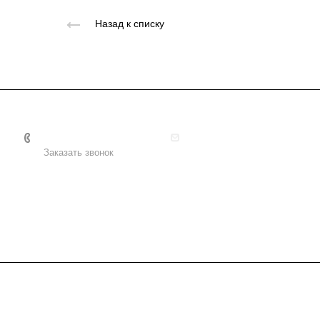
Назад к списку
+7 495 156-37-39
info@metodsmirnova.ru
Заказать звонок