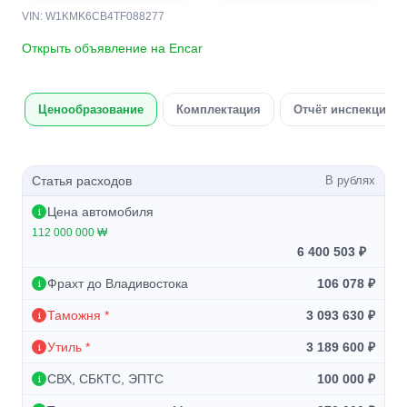
VIN: W1KMK6CB4TF088277
Открыть объявление на Encar
Ценообразование
Комплектация
Отчёт инспекции а
Статья расходов
В рублях
Цена автомобиля
112 000 000 ₩
6 400 503 ₽
Фрахт до Владивостока
106 078 ₽
Таможня *
3 093 630 ₽
Утиль *
3 189 600 ₽
СВХ, СБКТС, ЭПТС
100 000 ₽