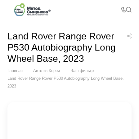
Land Rover Range Rover
P530 Autobiography Long
Wheel Base, 2023
—
—
—
Главная
Авто из Кореи
Ваш фильтр
Land Rover Range Rover P530 Autobiography Long Wheel Base,
2023