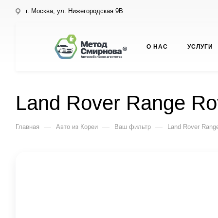
г. Москва, ул. Нижегородская 9В
О НАС
УСЛУГИ
Land Rover Range Ro
—
—
—
Главная
Авто из Кореи
Ваш фильтр
Land Rover Rang