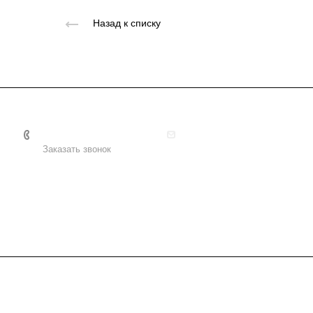
Назад к списку
+7 495 156-37-39
info@metodsmirnova.ru
Заказать звонок