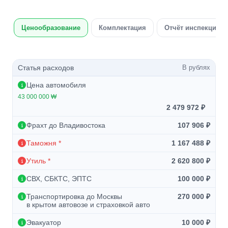
Ценообразование
Комплектация
Отчёт инспекции а
Статья расходов
В рублях
Цена автомобиля
43 000 000 ₩
2 479 972 ₽
Фрахт до Владивостока
107 906 ₽
Таможня *
1 167 488 ₽
Утиль *
2 620 800 ₽
СВХ, СБКТС, ЭПТС
100 000 ₽
Транспортировка до Москвы
270 000 ₽
в крытом автовозе и страховкой авто
Эвакуатор
10 000 ₽