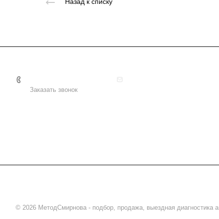
Назад к списку
+7 495 156-37-39
info@metodsmirnova.ru
Заказать звонок
© 2026 МетодСмирнова - подбор, продажа, выездная диагностика 