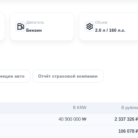
Двигатель
Объем
Бензин
2.0 л / 160 л.с.
пекции авто
Отчёт страховой компании
В KRW
В рубля
40 900 000 ₩
2 337 326 
106 078 