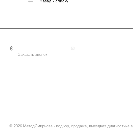
Назад к списку
+7 495 156-37-39
info@metodsmirnova.ru
Заказать звонок
© 2026 МетодСмирнова - подбор, продажа, выездная диагностика 