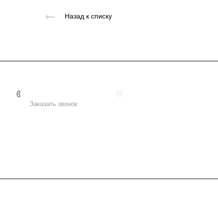
Назад к списку
+7 495 156-37-39
info@metodsmirnova.ru
Заказать звонок