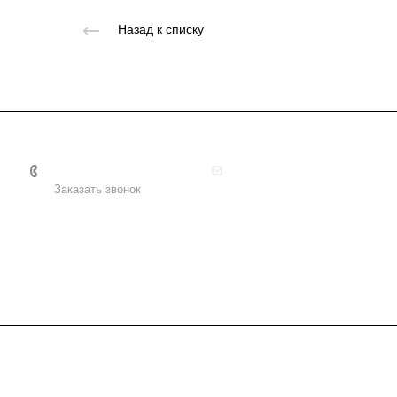
Назад к списку
+7 495 156-37-39
info@metodsmirnova.ru
Заказать звонок