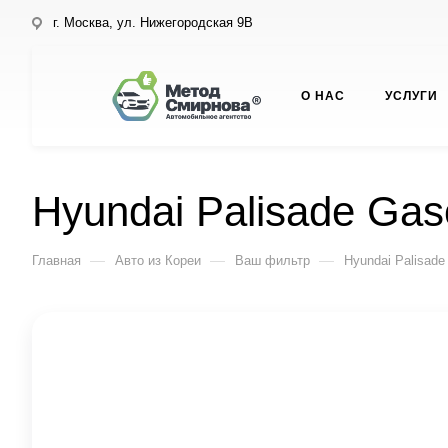
г. Москва, ул. Нижегородская 9В
О НАС
УСЛУГИ
Hyundai Palisade Gas
—
—
—
Главная
Авто из Кореи
Ваш фильтр
Hyundai Palisade