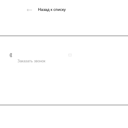
Назад к списку
+7 495 156-37-39
info@metodsmirnova.ru
Заказать звонок