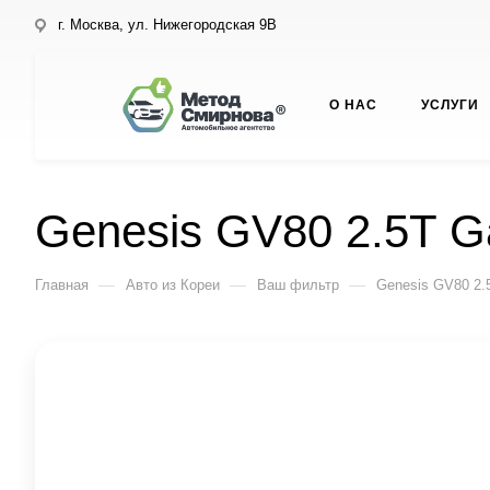
г. Москва, ул. Нижегородская 9В
О НАС
УСЛУГИ
Genesis GV80 2.5T G
—
—
—
Главная
Авто из Кореи
Ваш фильтр
Genesis GV80 2.