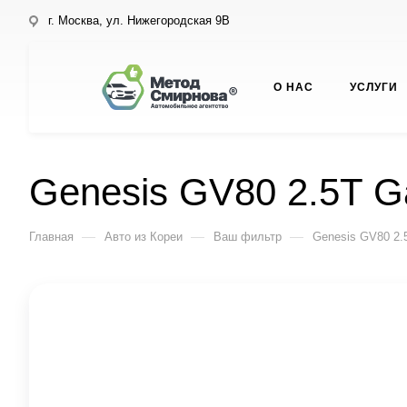
г. Москва, ул. Нижегородская 9В
О НАС
УСЛУГИ
Genesis GV80 2.5T G
—
—
—
Главная
Авто из Кореи
Ваш фильтр
Genesis GV80 2.