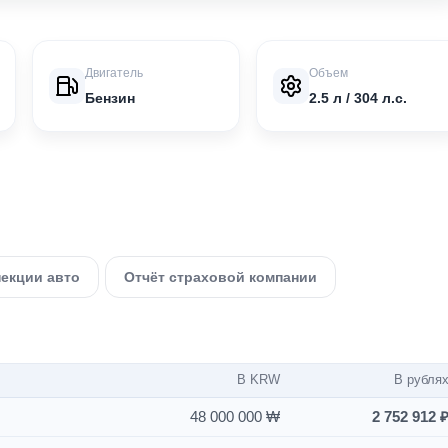
Двигатель
Объем
Бензин
2.5 л / 304 л.с.
пекции авто
Отчёт страховой компании
В KRW
В рубля
48 000 000 ₩
2 752 912 