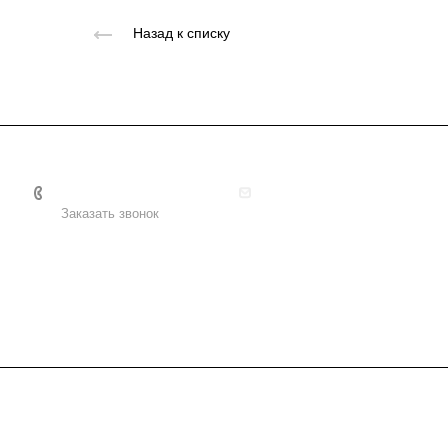
Назад к списку
+7 495 156-37-39
info@metodsmirnova.ru
Заказать звонок