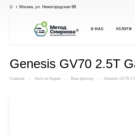
г. Москва, ул. Нижегородская 9В
О НАС
УСЛУГИ
Genesis GV70 2.5T G
—
—
—
Главная
Авто из Кореи
Ваш фильтр
Genesis GV70 2.