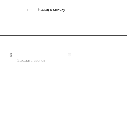
Назад к списку
+7 495 156-37-39
info@metodsmirnova.ru
Заказать звонок