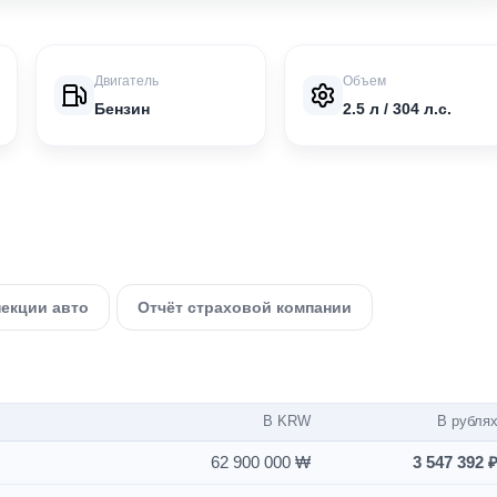
Двигатель
Объем
Бензин
2.5 л / 304 л.с.
пекции авто
Отчёт страховой компании
В KRW
В рубля
62 900 000 ₩
3 547 392 