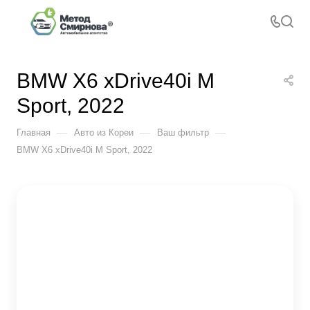
BMW X6 xDrive40i M
Sport, 2022
—
—
—
Главная
Авто из Кореи
Ваш фильтр
BMW X6 xDrive40i M Sport, 2022