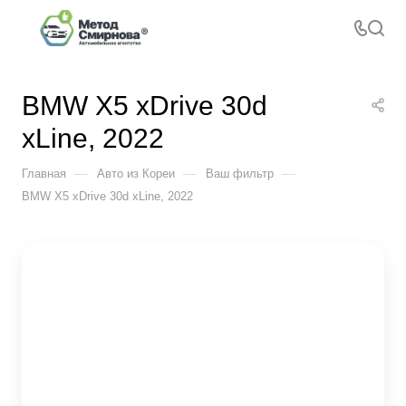
BMW X5 xDrive 30d
xLine, 2022
—
—
—
Главная
Авто из Кореи
Ваш фильтр
BMW X5 xDrive 30d xLine, 2022