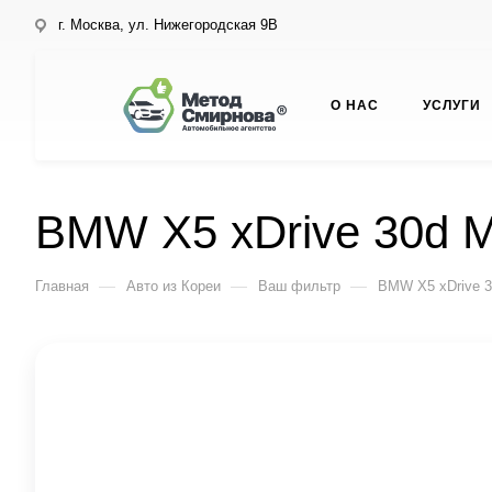
г. Москва, ул. Нижегородская 9В
О НАС
УСЛУГИ
BMW X5 xDrive 30d M
—
—
—
Главная
Авто из Кореи
Ваш фильтр
BMW X5 xDrive 3