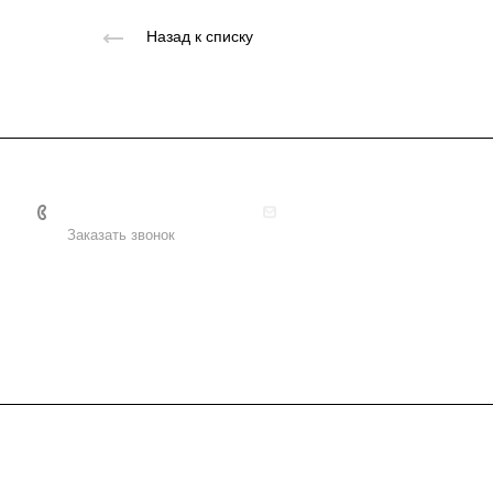
Назад к списку
+7 495 156-37-39
info@metodsmirnova.ru
Заказать звонок