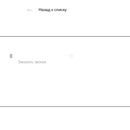
Назад к списку
+7 495 156-37-39
info@metodsmirnova.ru
Заказать звонок