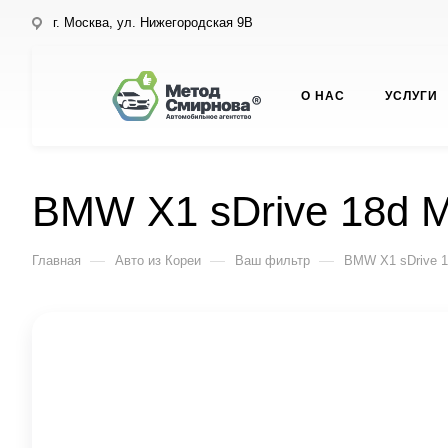
г. Москва, ул. Нижегородская 9В
О НАС
УСЛУГИ
BMW X1 sDrive 18d M
—
—
—
Главная
Авто из Кореи
Ваш фильтр
BMW X1 sDrive 1