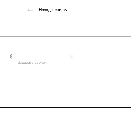
Назад к списку
+7 495 156-37-39
info@metodsmirnova.ru
Заказать звонок