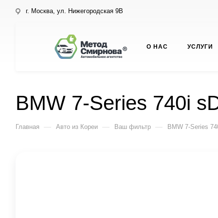
г. Москва, ул. Нижегородская 9В
О НАС
УСЛУГИ
BMW 7-Series 740i sD
—
—
—
Главная
Авто из Кореи
Ваш фильтр
BMW 7-Series 740