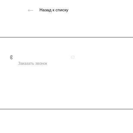
Назад к списку
+7 495 156-37-39
info@metodsmirnova.ru
Заказать звонок