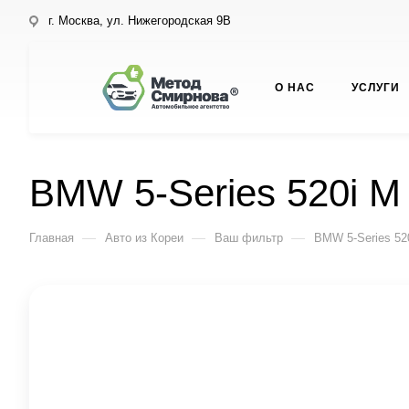
г. Москва, ул. Нижегородская 9В
О НАС
УСЛУГИ
BMW 5-Series 520i M 
—
—
—
Главная
Авто из Кореи
Ваш фильтр
BMW 5-Series 520