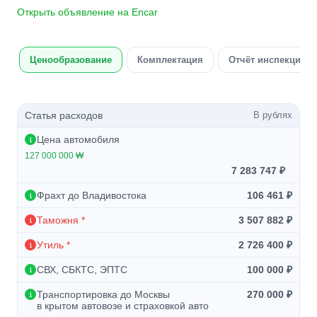
Открыть объявление на Encar
Ценообразование
Комплектация
Отчёт инспекции а
Статья расходов
В рублях
Цена автомобиля
127 000 000 ₩
7 283 747 ₽
Фрахт до Владивостока
106 461 ₽
Таможня *
3 507 882 ₽
Утиль *
2 726 400 ₽
СВХ, СБКТС, ЭПТС
100 000 ₽
Транспортировка до Москвы
270 000 ₽
в крытом автовозе и страховкой авто