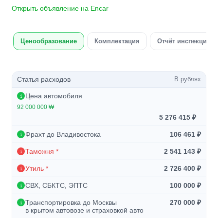
Открыть объявление на Encar
Ценообразование
Комплектация
Отчёт инспекции а
Статья расходов
В рублях
Цена автомобиля
92 000 000 ₩
5 276 415 ₽
Фрахт до Владивостока
106 461 ₽
Таможня *
2 541 143 ₽
Утиль *
2 726 400 ₽
СВХ, СБКТС, ЭПТС
100 000 ₽
Транспортировка до Москвы
270 000 ₽
в крытом автовозе и страховкой авто