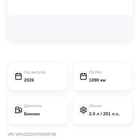
Год выпуска
Пробег
2026
1090 км
Двигатель
Объем
Бензин
2.0 л / 201 л.с.
VIN: WAUZZZGY6TA058798