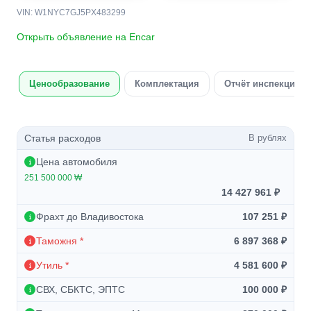
VIN: W1NYC7GJ5PX483299
Открыть объявление на Encar
Ценообразование
Комплектация
Отчёт инспекции а
Статья расходов
В рублях
Цена автомобиля
251 500 000 ₩
14 427 961 ₽
Фрахт до Владивостока
107 251 ₽
Таможня *
6 897 368 ₽
Утиль *
4 581 600 ₽
СВХ, СБКТС, ЭПТС
100 000 ₽