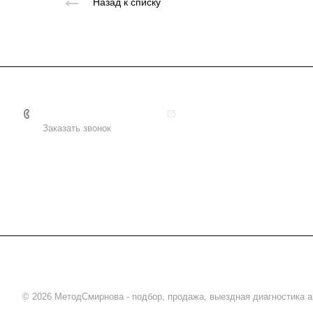
Назад к списку
+7 495 156-37-39
info@metodsmirnova.ru
Заказать звонок
© 2026 МетодСмирнова - подбор, продажа, выездная диагностика 